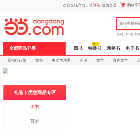
新
购物车
欢迎光临当当，请
登录
成为会员
窗
口
打
白狼星探险
开
无
障
热搜:
怪杰佐
碍
谎
吾辈如神
说
全部商品分类
图书
特装书
亲签书
电子书
明
页
图书排行榜
童书
中小学用书
小说
文学
青春文学
面,
按
科技
进口原版
电子书
Ctrl
加
波
浪
键
礼品卡优惠商品专区
打
开
图书
导
盲
模
百货
式